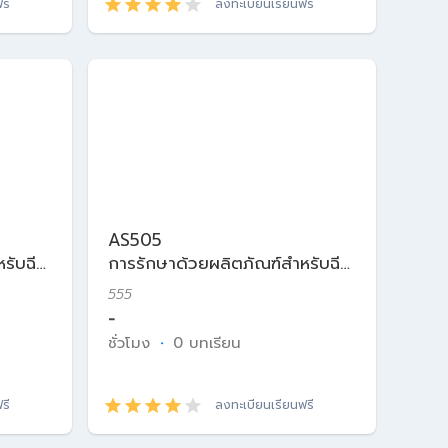
รี
ลงทะเบียนเรียนฟรี
AS505
รับฉีด
การรักษาด้วยผลิตภัณฑ์สำหรับฉีด
ในเวชศาสตร์ความงาม
555
-
ชั่วโมง
·
0 บทเรียน
รี
ลงทะเบียนเรียนฟรี