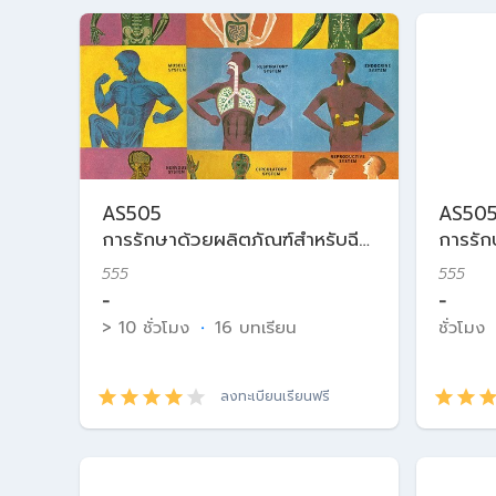
AS505
AS50
การรักษาด้วยผลิตภัณฑ์สำหรับฉีด
การรัก
ในเวชศาสตร์ความงาม
ในเวช
555
555
-
-
> 10 ชั่วโมง
·
16 บทเรียน
ชั่วโมง
ลงทะเบียนเรียนฟรี