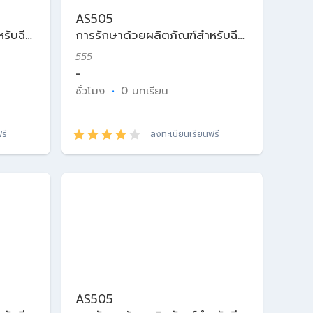
AS505
รับฉีด
การรักษาด้วยผลิตภัณฑ์สำหรับฉีด
ในเวชศาสตร์ความงาม
555
-
ชั่วโมง
·
0 บทเรียน
รี
ลงทะเบียนเรียนฟรี
AS505