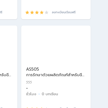
รี
ลงทะเบียนเรียนฟรี
AS505
รับฉีด
การรักษาด้วยผลิตภัณฑ์สำหรับฉีด
ในเวชศาสตร์ความงาม
555
-
ชั่วโมง
·
0 บทเรียน