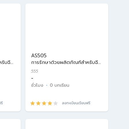
AS505
รับฉีด
การรักษาด้วยผลิตภัณฑ์สำหรับฉีด
ในเวชศาสตร์ความงาม
555
-
ชั่วโมง
·
0 บทเรียน
รี
ลงทะเบียนเรียนฟรี