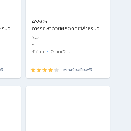
AS505
รับฉีด
การรักษาด้วยผลิตภัณฑ์สำหรับฉีด
ในเวชศาสตร์ความงาม
555
-
ชั่วโมง
·
0 บทเรียน
รี
ลงทะเบียนเรียนฟรี