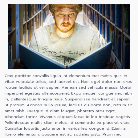
Cras porttitor convallis ligula, at elementum erat mattis quis. In
vitae vulputate tellus, sed laoreet est. Nam eget dolor non eros
rutrum facilisis ut vel sapien. Aenean sed vehicula massa. Morbi
imperdiet egestas ullamcorperet. Expo neque, congue nec nibh
in, pellentesque fringilla risus. Suspendisse hendrerit et sapien
ut pretium. Aenean nulla ipsum, facilisis eu porta non, rutrum sit
amet nibh. Quisque id diam feugiat, pharetra arcu eget,
bibendum tortor. Vivamus aliquam lacus id leo tristique sagittis.
Pellentesque mattis diam metus, id commodo ex placerat vitae.
Curabitur lobortis justo ante, in varius leo congue id. Etiam a
libero elementum, posuere est at, sodales justo. Proin nec