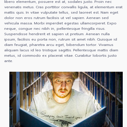
libero elementum, posuere est at, sodales justo. Proin nec
venenatis metus. Cras porttitor convallis ligula, at elementum erat
mattis quis. In vitae vulputate tellus, sed laoreet est. Nam eget
dolor non eros rutrum facilisis ut vel sapien. Aenean sed
vehicula massa. Morbi imperdiet egestas ullamcorperet. Expo
neque, congue nec nibh in, pellentesque fringilla risus.
Suspendisse hendrerit et sapien ut pretium. Aenean nulla
ipsum, facilisis eu porta non, rutrum sit amet nibh. Quisque id
diam feugiat, pharetra arcu eget, bibendum tortor. Vivamus
aliquam lacus id leo tristique sagittis. Pellentesque mattis diam
metus, id commodo ex placerat vitae. Curabitur lobortis justo
ante.