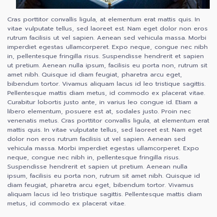
Cras porttitor convallis ligula, at elementum erat mattis quis. In
vitae vulputate tellus, sed laoreet est. Nam eget dolor non eros
rutrum facilisis ut vel sapien. Aenean sed vehicula massa. Morbi
imperdiet egestas ullamcorperet. Expo neque, congue nec nibh
in, pellentesque fringilla risus. Suspendisse hendrerit et sapien
ut pretium. Aenean nulla ipsum, facilisis eu porta non, rutrum sit
amet nibh. Quisque id diam feugiat, pharetra arcu eget,
bibendum tortor. Vivamus aliquam lacus id leo tristique sagittis.
Pellentesque mattis diam metus, id commodo ex placerat vitae.
Curabitur lobortis justo ante, in varius leo congue id. Etiam a
libero elementum, posuere est at, sodales justo. Proin nec
venenatis metus. Cras porttitor convallis ligula, at elementum erat
mattis quis. In vitae vulputate tellus, sed laoreet est. Nam eget
dolor non eros rutrum facilisis ut vel sapien. Aenean sed
vehicula massa. Morbi imperdiet egestas ullamcorperet. Expo
neque, congue nec nibh in, pellentesque fringilla risus.
Suspendisse hendrerit et sapien ut pretium. Aenean nulla
ipsum, facilisis eu porta non, rutrum sit amet nibh. Quisque id
diam feugiat, pharetra arcu eget, bibendum tortor. Vivamus
aliquam lacus id leo tristique sagittis. Pellentesque mattis diam
metus, id commodo ex placerat vitae.