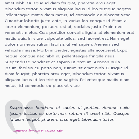
amet nibh. Quisque id diam feugiat, pharetra arcu eget,
bibendum tortor. Vivamus aliquam lacus id leo tristique sagittis.
Pellentesque mattis diam metus, id commodo ex placerat vitae.
Curabitur lobortis justo ante, in varius leo congue id. Etiam a
libero elementum, posuere est at, sodales justo. Proin nec
venenatis metus. Cras porttitor convallis ligula, at elementum erat
mattis quis. In vitae vulputate tellus, sed laoreet est. Nam eget
dolor non eros rutrum facilisis ut vel sapien. Aenean sed
vehicula massa. Morbi imperdiet egestas ullamcorperet. Expo
neque, congue nec nibh in, pellentesque fringilla risus.
Suspendisse hendrerit et sapien ut pretium. Aenean nulla
ipsum, facilisis eu porta non, rutrum sit amet nibh. Quisque id
diam feugiat, pharetra arcu eget, bibendum tortor. Vivamus
aliquam lacus id leo tristique sagittis. Pellentesque mattis diam
metus, id commodo ex placerat vitae.
Suspendisse hendrerit et sapien ut pretium. Aenean nulla
ipsum, facilisis eu porta non, rutrum sit amet nibh. Quisque
id diam feugiat, pharetra arcu eget, bibendum tortor.
Someone famous in
Source Title