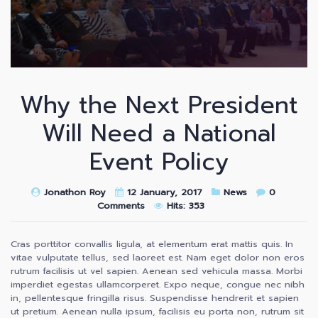
Why the Next President
Will Need a National
Event Policy
Jonathon Roy
12 January, 2017
News
0
Comments
Hits: 353
Cras porttitor convallis ligula, at elementum erat mattis quis. In
vitae vulputate tellus, sed laoreet est. Nam eget dolor non eros
rutrum facilisis ut vel sapien. Aenean sed vehicula massa. Morbi
imperdiet egestas ullamcorperet. Expo neque, congue nec nibh
in, pellentesque fringilla risus. Suspendisse hendrerit et sapien
ut pretium. Aenean nulla ipsum, facilisis eu porta non, rutrum sit